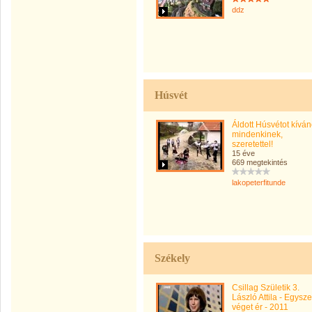
ddz
Húsvét
Áldott Húsvétot kívá
mindenkinek,
szeretettel!
15 éve
669 megtekintés
lakopeterfitunde
Székely
Csillag Születik 3.
László Attila - Egysze
véget ér - 2011