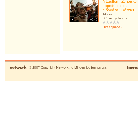
A Lauffen-i Zeneisko
hegedüseinek
előadása - Részlet .
14 éve
585 megtekintés
00:40
Dezsojanos2
© 2007 Copyright Network.hu Minden jog fenntartva.
Impre