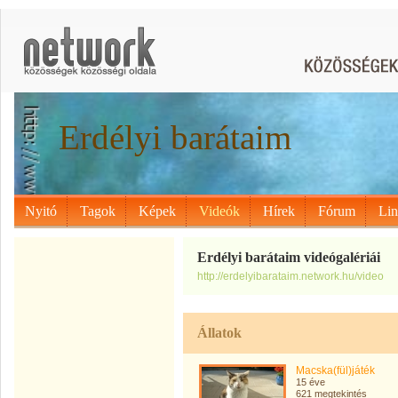
Erdélyi barátaim
Nyitó
Tagok
Képek
Videók
Hírek
Fórum
Li
Erdélyi barátaim videógalériái
http://erdelyibarataim.network.hu/video
Állatok
Macska(fül)játék
15 éve
621 megtekintés