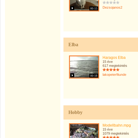
Dezsojanos2
00:15
Elba
Haragos Elba
15 éve
617 megtekintés
lakopeterfitunde
00:18
Hobby
Modellbahn.mpg
15 éve
1079 megtekintés