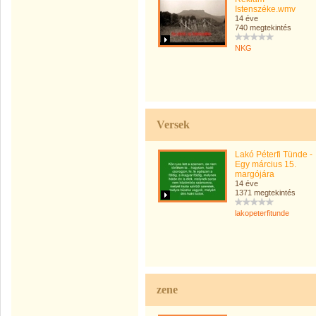
Istenszéke.wmv
14 éve
740 megtekintés
NKG
Versek
Lakó Péterfi Tünde -
Egy március 15.
margójára
14 éve
1371 megtekintés
lakopeterfitunde
zene