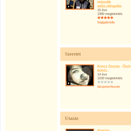
második
adás,válogatás
15 éve
1980 megtekintés
feiglgabriella
Szeretet
Koncz Zsuzsa - Őszi
bohóc..
14 éve
1030 megtekintés
lakopeterfitunde
Utazás
Reklám