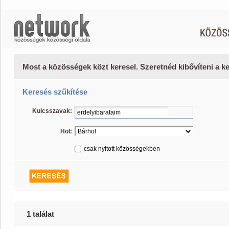
Most a közösségek közt keresel. Szeretnéd kibővíteni a 
Keresés szűkítése
Kulcsszavak:
Hol:
csak nyitott közösségekben
1 találat