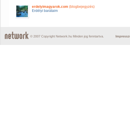
erdelyimagyarok.com
(blogbejegyzés)
Erdélyi barátaim
© 2007 Copyright Network.hu Minden jog fenntartva.
Impress