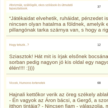
Aforizmák, szállóigék, okos szólások és útmutató
37
tapasztalások.
“Játékaidat elvehetik, ruháidat, pénzedet 
nincsen olyan hatalma a földnek, amelyik e
pillangónak tarka szárnya van, s hogy a rig
Hogy tetszik...?
12
Sziasztok! Hát mit is írjak elsőnek bocsán
sorban pedig nagyon jó kis oldal egy nagy
élén!!!! :))))
Viccek, Humoros tortenetek
68
Hajnali kettőkor verik az öreg székely ablak
- Én vagyok az Áron bácsi, a Gergő, a s
itthon tintája? - Nincsen fiam - válaszolja,