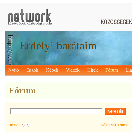
Erdélyi barátaim
Nyitó
Tagok
Képek
Videók
Hírek
Fórum
Li
Fórum
téma
válaszok száma